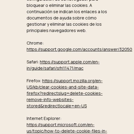
bloquear o eliminar las cookies. A
continuación se indican los enlaces a los
documentos de ayuda sobre cómo
gestionar y eliminar las cookies de los
principales navegadores web.
Chrome:
https://support.google.com/accounts/answer/32050
Safari:
https://support.apple.com/en-
in/guide/safari/sfri11471/mac
Firefox:
https://support.mozilla.org/en-
US/kb/clear-cookies-and-site-data-
firefox?redirectslug=delete-cookies-
remove-info-websites-
stored&redirectlocale=en-US
Internet Explorer:
https://support.microsoft.com/en-
us/topic/how-to-delete-cookie-files-in-