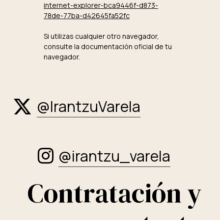
internet-explorer-bca9446f-d873-
78de-77ba-d42645fa52fc
Si utilizas cualquier otro navegador,
consulte la documentación oficial de tu
navegador.
@IrantzuVarela
@irantzu_varela
C
o
n
t
r
a
t
a
c
i
ó
n
y